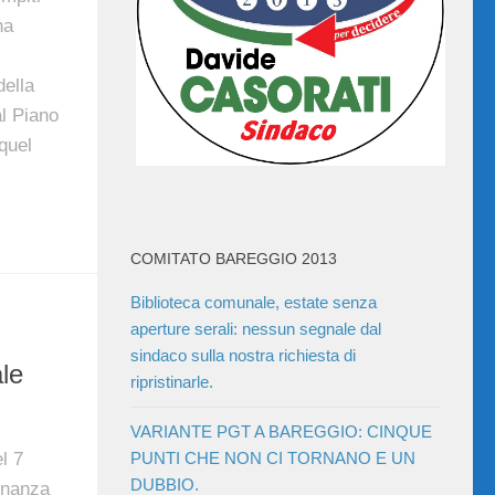
ha
della
l Piano
quel
COMITATO BAREGGIO 2013
Biblioteca comunale, estate senza
aperture serali: nessun segnale dal
sindaco sulla nostra richiesta di
le
ripristinarle.
VARIANTE PGT A BAREGGIO: CINQUE
l 7
PUNTI CHE NON CI TORNANO E UN
DUBBIO.
inanza