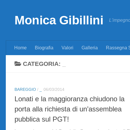
Skip to content
Monica Gibillini
L'impegno 
Home
Biografia
Valori
Galleria
Rassegna 
CATEGORIA:
_
BAREGGIO
/
_
06/03/2014
Lonati e la maggioranza chiudono la
porta alla richiesta di un’assemblea
pubblica sul PGT!