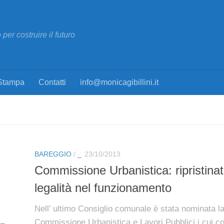
per costruire il futuro
Stampa
Contatti
info@monicagibillini.it
BAREGGIO
/
_
23/10/2013
Commissione Urbanistica: ripristinat
legalità nel funzionamento
Nell’ ultimo Consiglio comunale è stata nominata l
Commissione Urbanistica e Lavori Pubblici i cui co