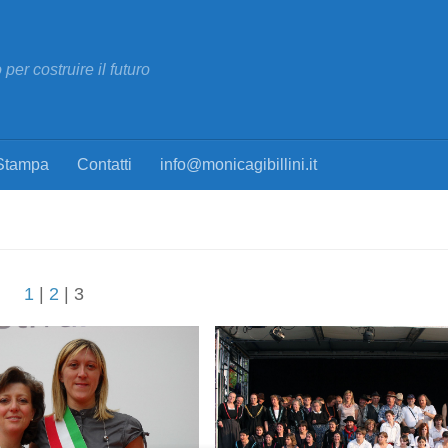
per costruire il futuro
Stampa
Contatti
info@monicagibillini.it
1
|
2
| 3