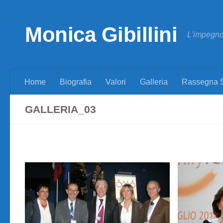
Skip to content
Monica Gibillini
L'impegno 
Home
Biografia
Valori
Galleria
Rassegna 
GALLERIA_03