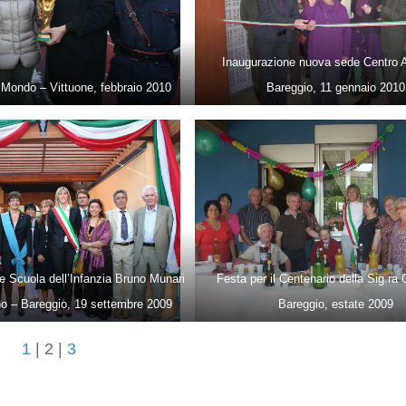
Inaugurazione nuova sede Centro A
Mondo – Vittuone, febbraio 2010
Bareggio, 11 gennaio 2010
e Scuola dell’Infanzia Bruno Munari
Festa per il Centenario della Sig.ra
no – Bareggio, 19 settembre 2009
Bareggio, estate 2009
1
| 2 |
3