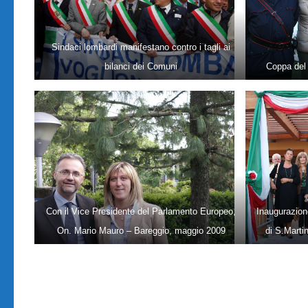
Sindaci lombardi manifestano contro i tagli ai
bilanci dei Comuni
Coppa del 
Con il Vice Presidente del Parlamento Europeo,
Inaugurazion
On. Mario Mauro – Bareggio, maggio 2009
di S.Marti