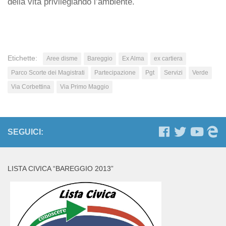
della vita privilegiando l’ambiente.
Etichette:
Aree disme
Bareggio
Ex Alma
ex cartiera
Parco Scorte dei Magistrati
Partecipazione
Pgt
Servizi
Verde
Via Corbettina
Via Primo Maggio
SEGUICI:
LISTA CIVICA “BAREGGIO 2013”