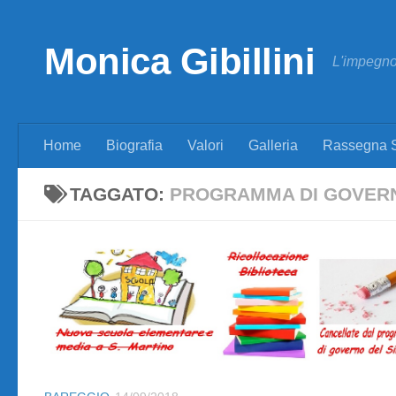
Skip to content
Monica Gibillini
L'impegno 
Home
Biografia
Valori
Galleria
Rassegna 
TAGGATO:
PROGRAMMA DI GOVER