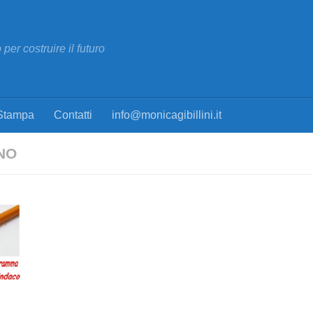
per costruire il futuro
Stampa
Contatti
info@monicagibillini.it
NO