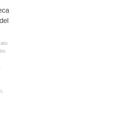
eca
del
tato
lio
n
o,