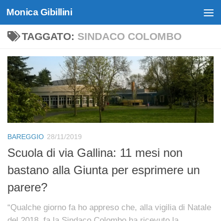
Monica Gibillini
Skip to content
TAGGATO:
SINDACO COLOMBO
BAREGGIO
28/11/2019
Scuola di via Gallina: 11 mesi non
bastano alla Giunta per esprimere un
parere?
“Qualche giorno fa ho appreso che, alla vigilia di Natale
del 2018, fa la Sindaco Colombo ha ricevuto la