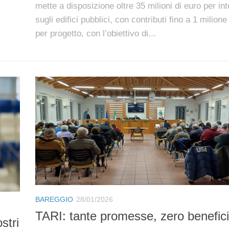
mette a disposizione oltre 35 milioni di euro per int
sugli edifici pubblici, con contributi fino a 1 milione
per progetto, con l’obiettivo di...
BAREGGIO
28/01/2026
TARI: tante promesse, zero benefici
stri