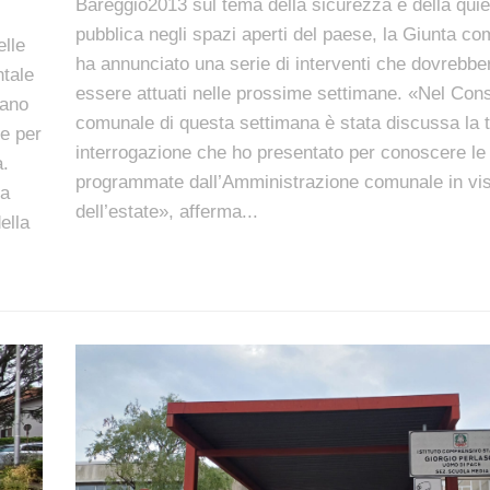
Bareggio2013 sul tema della sicurezza e della quie
pubblica negli spazi aperti del paese, la Giunta c
elle
ha annunciato una serie di interventi che dovrebbe
ntale
essere attuati nelle prossime settimane. «Nel Cons
iano
comunale di questa settimana è stata discussa la 
le per
interrogazione che ho presentato per conoscere le 
a.
programmate dall’Amministrazione comunale in vi
ta
dell’estate», afferma...
ella