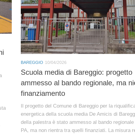
ni
BAREGGIO
10/04/2026
Scuola media di Bareggio: progetto
a
ammesso al bando regionale, ma ni
finanziamento
Il progetto del Comune di Bareggio per la riqualific
sta
energetica della scuola media De Amicis di Baregg
della palestra è stato ammesso al bando regional
,
PA, ma non rientra tra quelli finanziati. La misura 