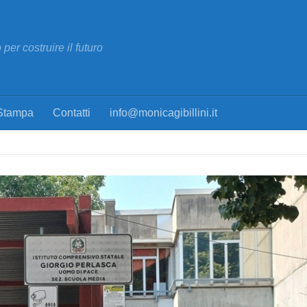
per costruire il futuro
Stampa
Contatti
info@monicagibillini.it