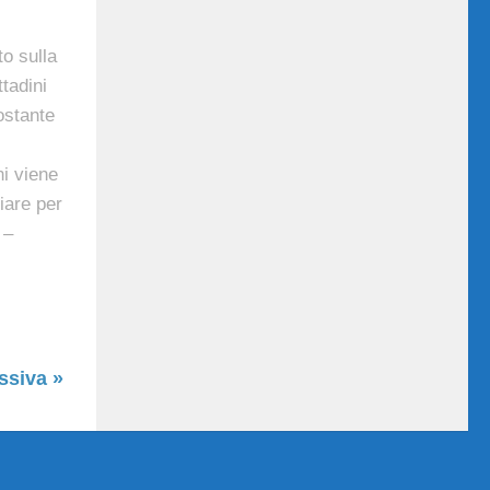
o sulla
ttadini
ostante
ni viene
iare per
 –
ssiva »