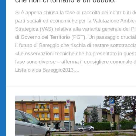
Si è appena chiusa la fase di raccolta dei contributi d
parti sociali ed economiche per la Valutazione Ambie
Strategica (VAS) relativa alla variante generale del P
di Governo del Territorio (PGT). Un passaggio crucia
il futuro di Bareggio che rischia di restare sottotracci
«Le osservazioni tecniche che ho presentato in ques
fase sono diverse – afferma il consigliere comunale d
Lista civica Bareggio2013,...