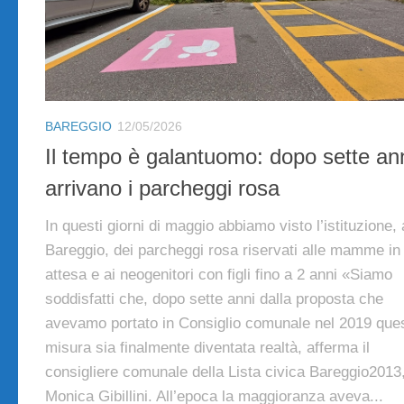
BAREGGIO
12/05/2026
Il tempo è galantuomo: dopo sette an
arrivano i parcheggi rosa
In questi giorni di maggio abbiamo visto l’istituzione, 
Bareggio, dei parcheggi rosa riservati alle mamme in
attesa e ai neogenitori con figli fino a 2 anni «Siamo
soddisfatti che, dopo sette anni dalla proposta che
avevamo portato in Consiglio comunale nel 2019 que
misura sia finalmente diventata realtà, afferma il
consigliere comunale della Lista civica Bareggio2013
Monica Gibillini. All’epoca la maggioranza aveva...