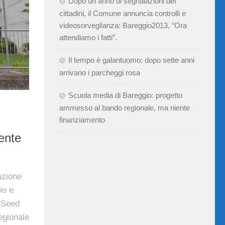
Dopo un anno di segnalazioni dei
cittadini, il Comune annuncia controlli e
videosorveglianza: Bareggio2013, “Ora
attendiamo i fatti”.
Il tempo è galantuomo: dopo sette anni
arrivano i parcheggi rosa
Scuola media di Bareggio: progetto
ammesso al bando regionale, ma niente
finanziamento
ente
azione
io e
e Seed
regionale